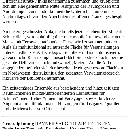
Differenzierungs- / Inklusionsräumen zusammen und gruppieren
sich um eine gemeinsame Mitte. Aufgrund der Raumgrößen und
Anordnungen zueinander können die Unterrichtsräume in der
Nachmittagszeit von den Angeboten des offenen Ganztages bespielt
werden.
An die erdgeschossige Aula, die bereits jetzt als lebendige Mitte der
Schule dient, wird zukünftig über eine mobile Trennwand die neue
Mensa mit Terrasse angebunden. Diese wird zusammen mit der
Aula als multifunktional zu nutzende Fläche für Veranstaltungen
unterschiedlichster Art wie bspw. Schulfeiern, Brauchtumsfeiern,
gelegentliche Ratssitzungen ausgebildet. Sie erstreckt sich über die
gesamte Tiefe von ca. achtundzwanzig Metern. An die Aula
angegliedert befindet sich der bestehende eingeschossige Flachbau
im Nordwesten, der zukünftig den gesamten Verwaltungsbereich
inklusive der Bibliothek aufnimmt.
Ein zeitgemässes Ensemble aus bestehendem und hinzugefügten
Räumlichkeiten mit zukunftsorientierten Lernräumen für
Schüler*innen, Lehrer*innen und Pädagogen sowie durch das
Angebot an multifunktionalen Nutzungen für das ganze Quartier
und die Menschen vor Ort entsteht.
Generalplanung
HAYNER SALGERT ARCHITEKTEN
Fachplaner
Tragwerk, Brandschutz Kempen Krause Hartmann