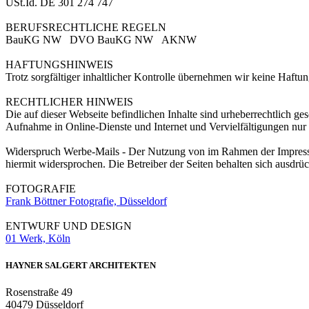
USt.Id. DE 301 274 747
BERUFSRECHTLICHE REGELN
BauKG NW DVO BauKG NW AKNW
HAFTUNGSHINWEIS
Trotz sorgfältiger inhaltlicher Kontrolle übernehmen wir keine Haftung
RECHTLICHER HINWEIS
Die auf dieser Webseite befindlichen Inhalte sind urheberrechtlich g
Aufnahme in Online-Dienste und Internet und Vervielfältigungen nur 
Widerspruch Werbe-Mails - Der Nutzung von im Rahmen der Impressum
hiermit widersprochen. Die Betreiber der Seiten behalten sich ausdr
FOTOGRAFIE
Frank Böttner Fotografie, Düsseldorf
ENTWURF UND DESIGN
01 Werk, Köln
HAYNER SALGERT ARCHITEKTEN
Rosenstraße 49
40479 Düsseldorf